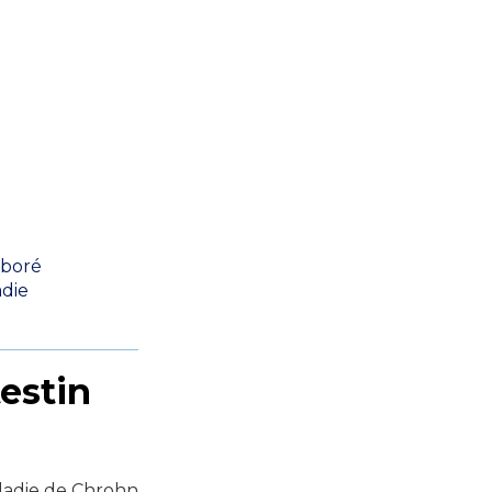
aboré
die
estin
maladie de Chrohn