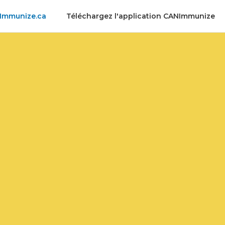
NImmunize.ca
Téléchargez l'application CANImmunize