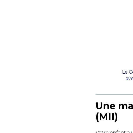
Le C
av
Une mal
(MII)
Votre enfant a u