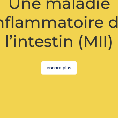
Une maladie
nflammatoire 
l’intestin (MII)
encore plus