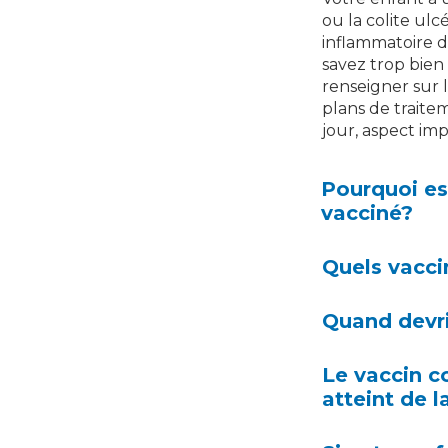
ou la colite ul
inflammatoire de
savez trop bien
renseigner sur l
plans de traitem
jour, aspect imp
Pourquoi est
vacciné?
Quels vaccin
Quand devri
Le vaccin co
atteint de l